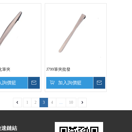
製化筆夾
J799筆夾批發
入詢價籃
詢價
加入詢價籃
詢價
1
2
3
4
...
10
快速鏈結