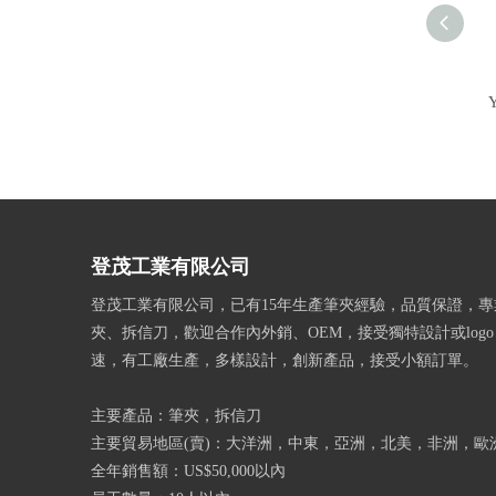
登茂工業有限公司
登茂工業有限公司，已有15年生產筆夾經驗，品質保證，專
夾、拆信刀，歡迎合作內外銷、OEM，接受獨特設計或log
速，有工廠生產，多樣設計，創新產品，接受小額訂單。
主要產品：筆夾，拆信刀
主要貿易地區(賣)：大洋洲，中東，亞洲，北美，非洲，歐
全年銷售額：US$50,000以內