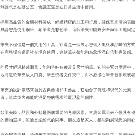
，無論您是在辦公室、會議室還是在日常生活中使用。
夾採用高品質的金屬材料製成，經過精密的加工和打磨，確保其光滑的表
。無論您是使用鋼筆、鉛筆還是彩色筆，這款筆夾都能夠安全而牢固地固
屬筆夾不僅僅是一個實用的工具，它還是一個展示您個人風格和品味的方
是在商務場合還是社交場合使用，這款筆夾都能夠為您增添自信和專業感
夾的尺寸經過精確測量，能夠容納各種常見尺寸的筆。它的夾緊力度適中
心地將這款筆夾放入口袋、筆盒或者文件夾中，而不必擔心筆會被損壞或
屬筆夾的設計靈感來自於古典藝術和工藝品，它融合了傳統和現代的元素
好者，這款筆夾都能夠滿足您的需求並展現您的個性。
一款筆夾時，品質和外觀是兩個重要的考慮因素。古典金屬筆夾不僅具有
美的禮物選擇，無論是送給您的同事、朋友還是家人，都能夠展現您的用