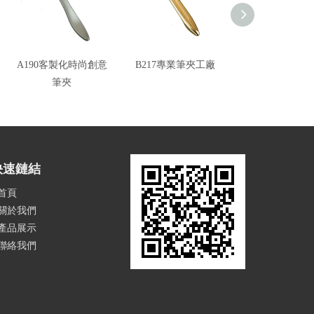
A190客製化時尚創意
B217專業筆夾工廠
B538 筆夾廠商
筆夾
快速鏈結
首頁
關於我們
產品展示
聯絡我們