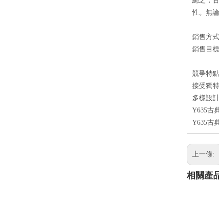
總之，
性。無
銷售方
銷售目
競爭特
接受獨特
多樣設計
Y635
Y635
上一條:
相關產