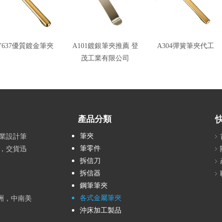
Y637優質鍍金筆夾
A101鍍銀筆夾推薦 登
A304彈簧筆夾代工
茂工業有限公司
產品分類
筆夾
業設計筆
筆零件
o，交貨迅
拆信刀
拆信器
鋼筆筆夾
各式金屬筆夾
洲，中南美
沖床加工製品