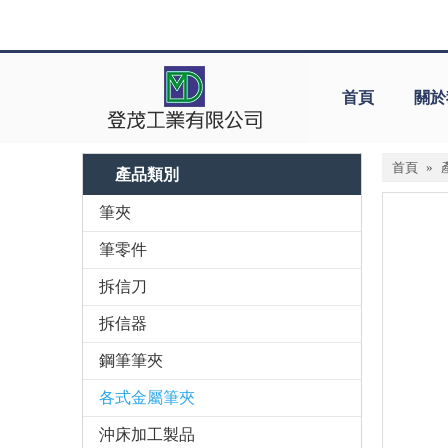
首頁
關於
首頁
»
產品類別
筆夾
筆零件
拆信刀
拆信器
鋼筆筆夾
各式金屬筆夾
沖床加工製品