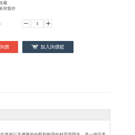
收藏
筆夾製作
：
詢價
加入詢價籃
這款筆夾以其優雅的外觀和耐用的材質而聞名，是一個完美