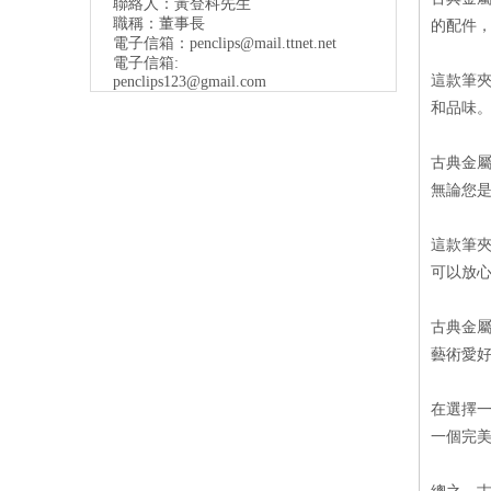
聯絡人：黃登科先生
職稱：董事長
的配件
電子信箱：
penclips@mail.ttnet.net
電子信箱:
這款筆
penclips123@gmail.com
和品味
古典金
無論您
這款筆
可以放
古典金
藝術愛
在選擇
一個完