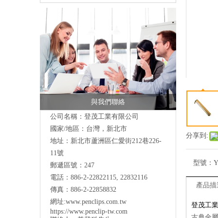
與我們聯絡
公司名稱：登茂工業有限公司
國家/地區：台灣，新北市
分享到:
地址：
新北市蘆洲區仁愛街212巷226-
11號
型號：
Y
郵遞區號：247
電話：886-2-22822115, 22832116
產品描
傳真：886-2-22858832
網址:www.penclips.com.tw
登茂工
https://www.penclip-tw.com
古典金